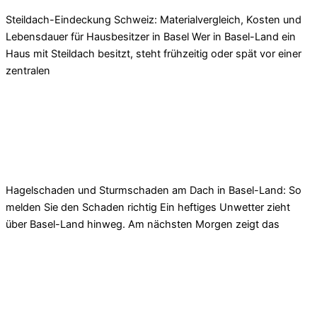
Steildach-Eindeckung Schweiz: Materialvergleich, Kosten und
Lebensdauer für Hausbesitzer in Basel Wer in Basel-Land ein
Haus mit Steildach besitzt, steht frühzeitig oder spät vor einer
zentralen
Read More »
Dachschaden Basel-Land: Hagel & Sturm richtig
melden
Hagelschaden und Sturmschaden am Dach in Basel-Land: So
melden Sie den Schaden richtig Ein heftiges Unwetter zieht
über Basel-Land hinweg. Am nächsten Morgen zeigt das
Read More »
Eigenmietwert 2029: Dachsanierung Basel-Land
absetzbar