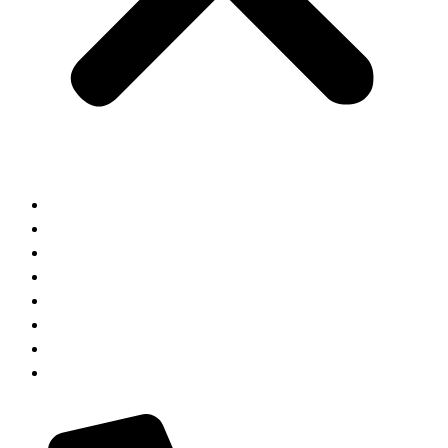
HOME
ABOUT
KOMPETENZEN
JOIN US
AUSBILDUNG
TEAM
KONTAKT
BLOG