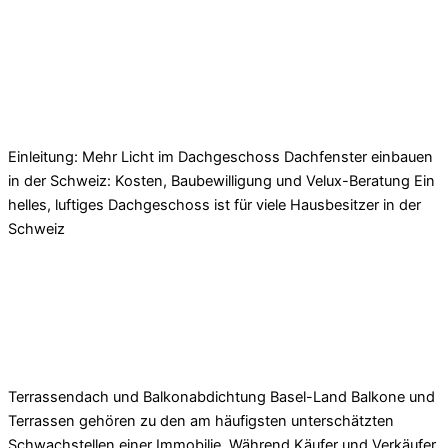
Read More »
Dachfenster einbauen Schweiz – Kosten,
Bewilligung & Velux-Beratung
Einleitung: Mehr Licht im Dachgeschoss Dachfenster einbauen
in der Schweiz: Kosten, Baubewilligung und Velux-Beratung Ein
helles, luftiges Dachgeschoss ist für viele Hausbesitzer in der
Schweiz
Read More »
Terrassen- & Balkonabdichtung in Basel-Land:
Kosten & Schäden
Terrassendach und Balkonabdichtung Basel-Land Balkone und
Terrassen gehören zu den am häufigsten unterschätzten
Schwachstellen einer Immobilie. Während Käufer und Verkäufer