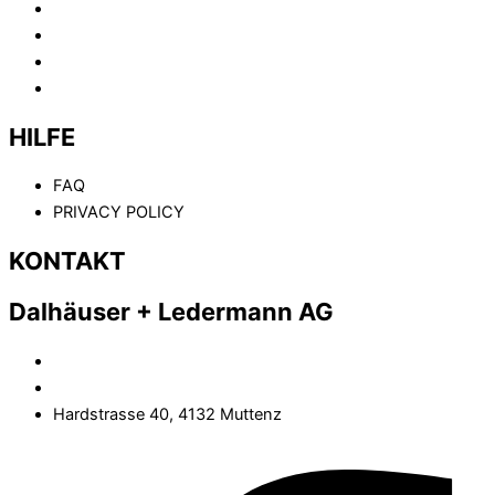
HOME
ABOUT
KOMPETENZEN
KONTAKT
HILFE
FAQ
PRIVACY POLICY
KONTAKT
Dalhäuser + Ledermann AG
(+41) 61 461 02 02
info@dalhaeuser-ledermann.ch
Hardstrasse 40, 4132 Muttenz
Facebook-f