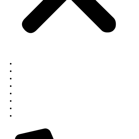
HOME
ABOUT
KOMPETENZEN
JOIN US
AUSBILDUNG
TEAM
KONTAKT
BLOG