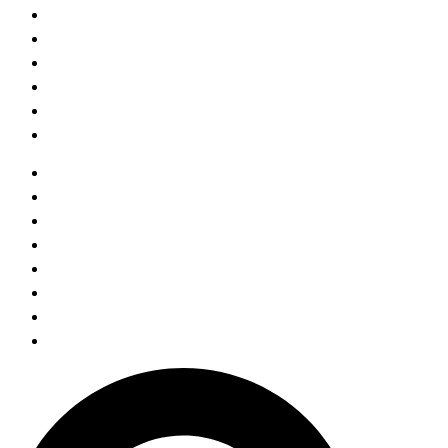
KOMPETENZEN
JOIN US
AUSBILDUNG
TEAM
KONTAKT
BLOG
HOME
ABOUT
KOMPETENZEN
JOIN US
AUSBILDUNG
TEAM
KONTAKT
BLOG