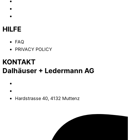
ABOUT
KOMPETENZEN
KONTAKT
HILFE
FAQ
PRIVACY POLICY
KONTAKT
Dalhäuser + Ledermann AG
(+41) 61 461 02 02
info@dalhaeuser-ledermann.ch
Hardstrasse 40, 4132 Muttenz
Facebook-f