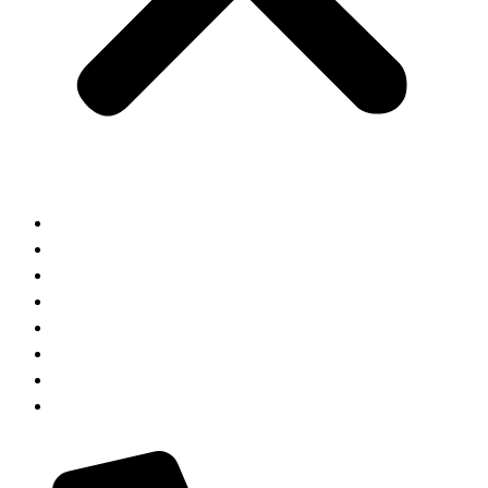
HOME
ABOUT
KOMPETENZEN
JOIN US
AUSBILDUNG
TEAM
KONTAKT
BLOG