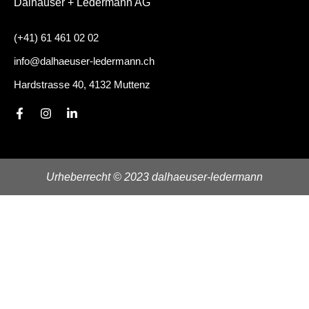
Dalhäuser + Ledermann AG
(+41) 61 461 02 02
info@dalhaeuser-ledermann.ch
Hardstrasse 40, 4132 Muttenz
F
I
L
a
n
i
c
s
n
e
t
k
b
a
e
o
g
d
Urheberrecht © 2023 dalhaeuser-ledermann
o
r
i
k
a
n
-
m
-
f
i
n