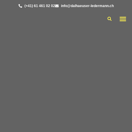
Skip
content
(+41) 61 461 02 02
info@dalhaeuser-ledermann.ch
to
content