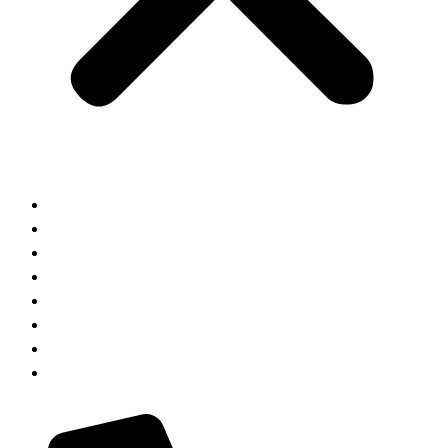
HOME
ABOUT
KOMPETENZEN
JOIN US
AUSBILDUNG
TEAM
KONTAKT
BLOG