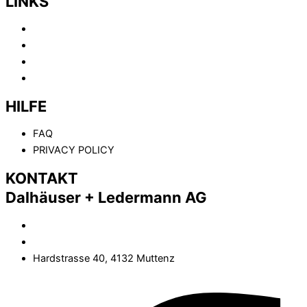
LINKS
HOME
ABOUT
KOMPETENZEN
KONTAKT
HILFE
FAQ
PRIVACY POLICY
KONTAKT
Dalhäuser + Ledermann AG
(+41) 61 461 02 02
info@dalhaeuser-ledermann.ch
Hardstrasse 40, 4132 Muttenz
Facebook-f