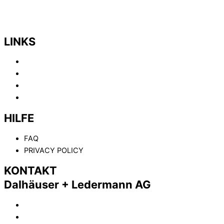
LINKS
HOME
ABOUT
KOMPETENZEN
KONTAKT
HILFE
FAQ
PRIVACY POLICY
KONTAKT
Dalhäuser + Ledermann AG
(+41) 61 461 02 02
info@dalhaeuser-ledermann.ch