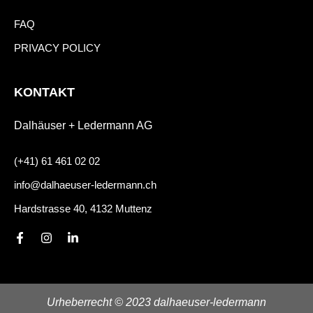
FAQ
PRIVACY POLICY
KONTAKT
Dalhäuser + Ledermann AG
(+41) 61 461 02 02
info@dalhaeuser-ledermann.ch
Hardstrasse 40, 4132 Muttenz
F
I
L
a
n
i
c
s
n
e
t
k
b
a
e
o
g
d
Urheberrecht © 2023 dalhaeuser-ledermann
o
r
i