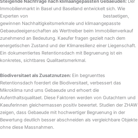
Steigende Nachfrage nach klimaangepassten Gebaeuden:
Der
Immobilienmarkt in Basel und Baselland entwickelt sich. Wie
Experten von
Immobilien-Team Daniel Schweizer
bestaetigen,
gewinnen Nachhaltigkeitsmerkmale und klimaangepasste
Gebaeudeeigenschaften als Werttreiber beim Immobilienverkauf
zunehmend an Bedeutung. Kaeufer fragen gezielt nach dem
energetischen Zustand und der Klimaresilienz einer Liegenschaft.
Ein dokumentiertes Retentionsdach mit Begruenung ist ein
konkretes, sichtbares Qualitaetsmerkmal.
Biodiversitaet als Zusatznutzen:
Ein begruenttes
Retentionsdach foerdert die Biodiversitaet, verbessert das
Mikroklima rund ums Gebaeude und erhoert die
Aufenthaltsqualitaet. Diese Faktoren werden von Gutachtern und
Kaeuferinnen gleichermassen positiv bewertet. Studien der ZHAW
zeigen, dass Gebaeude mit hochwertiger Begruenung in der
Bewertung deutlich besser abschneiden als vergleichbare Objekte
ohne diese Massnahmen.