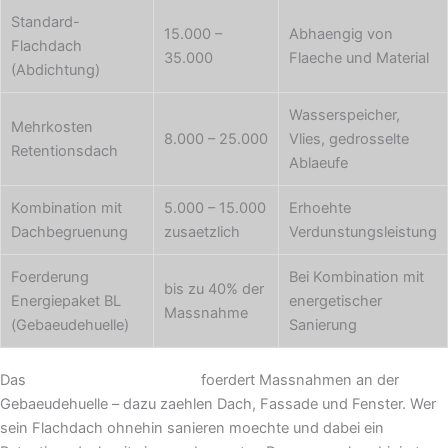
Standard-
15.000 –
Abhaengig von
Flachdach
35.000
Flaeche und Material
(Abdichtung)
Wasserspeicher,
Mehrkosten
8.000 – 25.000
Vlies, gedrosselte
Retentionsdach
Ablaeufe
Kombination mit
5.000 – 15.000
Erhoehte
Dachbegruenung
zusaetzlich
Verdunstungsleistung
Foerderung
Bei Kombination mit
bis zu 40% der
Energiepaket BL
energetischer
Massnahme
(Gebaeudehuelle)
Sanierung
Das
Baselbieter Energiepaket
foerdert Massnahmen an der
Gebaeudehuelle – dazu zaehlen Dach, Fassade und Fenster. Wer
sein Flachdach ohnehin sanieren moechte und dabei ein