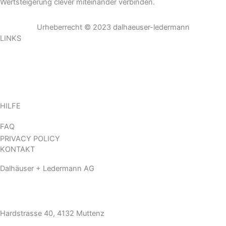
Wertsteigerung clever miteinander verbinden.
Urheberrecht © 2023 dalhaeuser-ledermann
LINKS
HOME
ABOUT
KOMPETENZEN
KONTAKT
HILFE
FAQ
PRIVACY POLICY
KONTAKT
Dalhäuser + Ledermann AG
(+41) 61 461 02 02
info@dalhaeuser-ledermann.ch
Hardstrasse 40, 4132 Muttenz