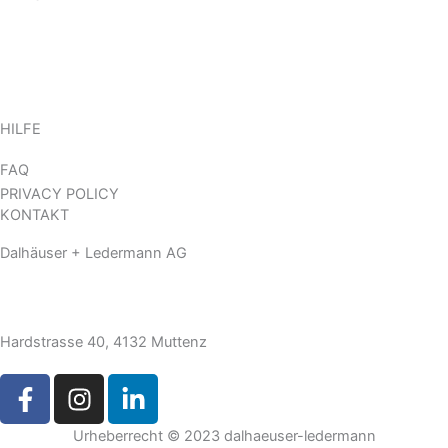
HOME
ABOUT
KOMPETENZEN
KONTAKT
HILFE
FAQ
PRIVACY POLICY
KONTAKT
Dalhäuser + Ledermann AG
(+41) 61 461 02 02
info@dalhaeuser-ledermann.ch
Hardstrasse 40, 4132 Muttenz
F
I
L
a
n
i
c
s
n
Urheberrecht © 2023 dalhaeuser-ledermann